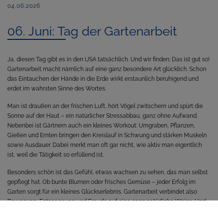
04.06.2026
06. Juni: Tag der Gartenarbeit
Ja, diesen Tag gibt es in den USA tatsächlich. Und wir finden: Das ist gut so!
Gartenarbeit macht nämlich auf eine ganz besondere Art glücklich. Schon
das Eintauchen der Hände in die Erde wirkt erstaunlich beruhigend und
erdet im wahrsten Sinne des Wortes.
Man ist draußen an der frischen Luft, hört Vögel zwitschern und spürt die
Sonne auf der Haut – ein natürlicher Stressabbau, ganz ohne Aufwand.
Nebenbei ist Gärtnern auch ein kleines Workout: Umgraben, Pflanzen,
Gießen und Ernten bringen den Kreislauf in Schwung und stärken Muskeln
sowie Ausdauer. Dabei merkt man oft gar nicht, wie aktiv man eigentlich
ist, weil die Tätigkeit so erfüllend ist.
Besonders schön ist das Gefühl, etwas wachsen zu sehen, das man selbst
gepflegt hat. Ob bunte Blumen oder frisches Gemüse – jeder Erfolg im
Garten sorgt für ein kleines Glückserlebnis. Gartenarbeit verbindet also
Bewegung, Entspannung und Freude auf eine ganz natürliche Weise. Und
falls du keinen Garten hast: Freunde und Bekannte mit Garten freuen sich