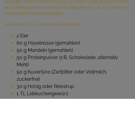
gesündere Variante mindestens genau so lecker wie das Original. Probiere
also unbedingt unsere proteinreichen Lebkuchen aus – du wirst sicher kein
Verzichtsgefühl beim Essen haben!
Du brauchst für ca. 10 mittelgroße Lebkuchen:
2 Eier
60 g Haselnüsse (gemahlen)
50 g Mandeln (gemahlen)
50 g Proteinpulver (z.B. Schokolade; alternativ
Mehl)
50 g Kuvertüre (Zartbitter oder Vollmilch,
zuckerfrei)
30 g Honig oder Reissirup
1 TL Lebkuchengewürz
1 TL Backpulver
Den Backofen auf 180 Grad Umluft vorheizen und ein Backblech mit
Backpapier auslegen.
Die Eier aufschlagen und mit einem Schneebesen verquirlen. Die Eimasse