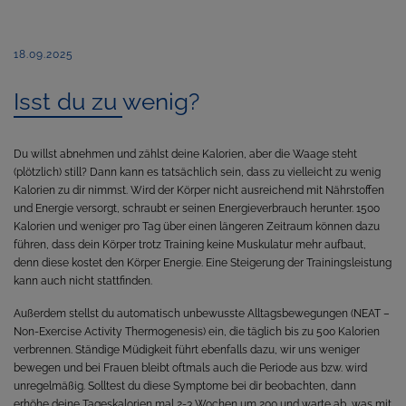
18.09.2025
Isst du zu wenig?
Du willst abnehmen und zählst deine Kalorien, aber die Waage steht
(plötzlich) still? Dann kann es tatsächlich sein, dass zu vielleicht zu wenig
Kalorien zu dir nimmst. Wird der Körper nicht ausreichend mit Nährstoffen
und Energie versorgt, schraubt er seinen Energieverbrauch herunter. 1500
Kalorien und weniger pro Tag über einen längeren Zeitraum können dazu
führen, dass dein Körper trotz Training keine Muskulatur mehr aufbaut,
denn diese kostet den Körper Energie. Eine Steigerung der Trainingsleistung
kann auch nicht stattfinden.
Außerdem stellst du automatisch unbewusste Alltagsbewegungen (NEAT –
Non-Exercise Activity Thermogenesis) ein, die täglich bis zu 500 Kalorien
verbrennen. Ständige Müdigkeit führt ebenfalls dazu, wir uns weniger
bewegen und bei Frauen bleibt oftmals auch die Periode aus bzw. wird
unregelmäßig. Solltest du diese Symptome bei dir beobachten, dann
erhöhe deine Tageskalorien mal 2-3 Wochen um 200 und warte ab, was mit