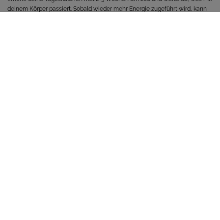
deinem Körper passiert. Sobald wieder mehr Energie zugeführt wird, kann
der Körper auch wieder großzügiger damit umgehen.
Ps. Dieser Tipp gilt selbstverständlich nur, wenn du deine Kalorien wirklich
genau trackst (nicht „Pi mal Daumen“) und sicher sein kannst, dass du nur
zwischen 1200 Kalorien und 1600 Kalorien täglich zu dir nimmst!
ZURÜCK