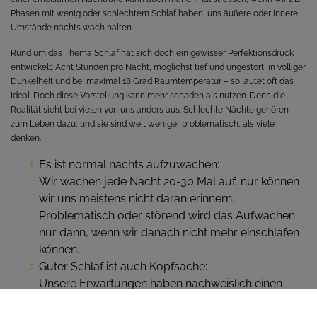
Phasen mit wenig oder schlechtem Schlaf haben, uns äußere oder innere
Umstände nachts wach halten.
Rund um das Thema Schlaf hat sich doch ein gewisser Perfektionsdruck
entwickelt: Acht Stunden pro Nacht, möglichst tief und ungestört, in völliger
Dunkelheit und bei maximal 18 Grad Raumtemperatur – so lautet oft das
Ideal. Doch diese Vorstellung kann mehr schaden als nutzen. Denn die
Realität sieht bei vielen von uns anders aus: Schlechte Nächte gehören
zum Leben dazu, und sie sind weit weniger problematisch, als viele
denken.
Es ist normal nachts aufzuwachen:
Wir wachen jede Nacht 20-30 Mal auf, nur können
wir uns meistens nicht daran erinnern.
Problematisch oder störend wird das Aufwachen
nur dann, wenn wir danach nicht mehr einschlafen
können.
Guter Schlaf ist auch Kopfsache:
Unsere Erwartungen haben nachweislich einen
Einfluss auf unseren Schlaf bzw. auf unser