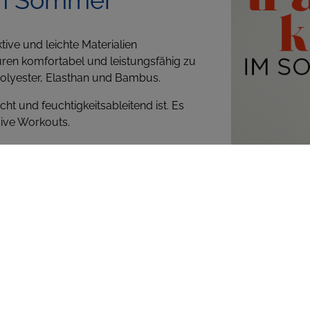
ve und leichte Materialien
en komfortabel und leistungsfähig zu
Polyester, Elasthan und Bambus.
cht und feuchtigkeitsableitend ist. Es
nsive Workouts.
Materialien verwendet. Es bietet
gen wichtig ist, die viel Flexibilität
 Fitnessmode. Es ist weich, atmungsaktiv
 Natur aus antibakteriell und
efühlt sorgt.