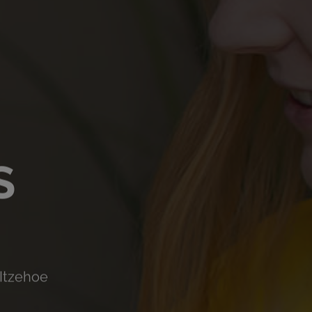
S
 Itzehoe