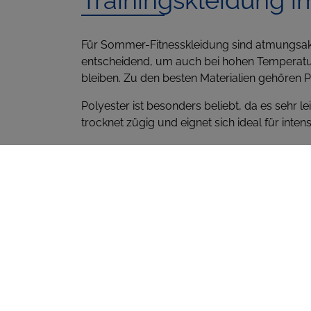
Für Sommer-Fitnesskleidung sind atmungsakti
entscheidend, um auch bei hohen Temperatur
bleiben. Zu den besten Materialien gehören 
Polyester ist besonders beliebt, da es sehr lei
trocknet zügig und eignet sich ideal für inte
Elasthan wird oft in Kombination mit anderen 
Bewegungsfreiheit und Elastizität, was bei Übun
erfordern.
Bambus ist ein aufstrebendes Material in der
und umweltfreundlich. Zudem ist Bambus von
hypoallergen, was für ein angenehmes Trageg