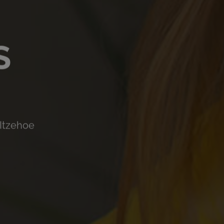
S
 Itzehoe