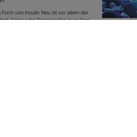
an.
n Form von Insulin. Neu ist vor allem der
, Anti-Aging oder Regeneration zu nutzen.
schnellere Erholung nach dem Training,
e Unterstützung des Hormonhaushalts.
eser Anwendungen sind wissenschaftlich
iche Peptide bewegen sich in einer
s wird vor allem mit schnellerer
en und Erfahrungsberichte deuten darauf
 Sehnen und Bändern unterstützen und
eptid stimuliert die Ausschüttung von
 es oft mit Muskelaufbau, verbesserter
zusammensetzung in Verbindung gebracht.
ist
Semaglutid
. Dieses Peptid wird